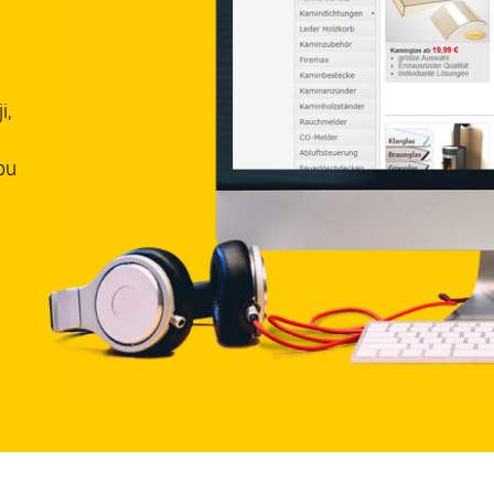
i,
pu
z